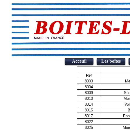
Acceuil
Les boîtes
Ref
8003
Me
8004
8009
Süd
8010
Mer
8014
Vo
8015
B
8017
Pho
8022
8025
Mer