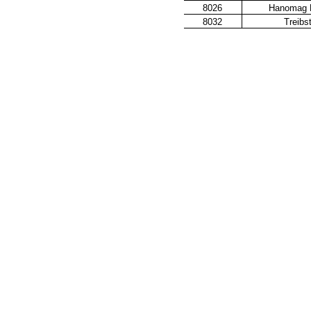
8026
Hanomag M
8032
Treibs