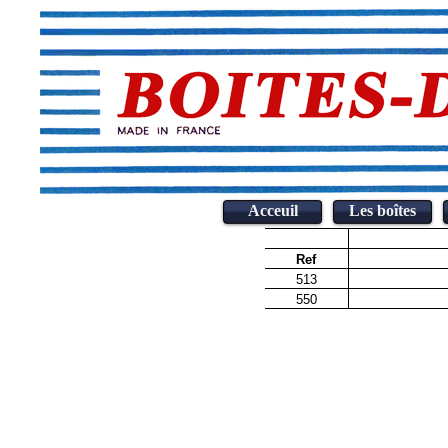
Acceuil
Les boîtes
Ref
513
550